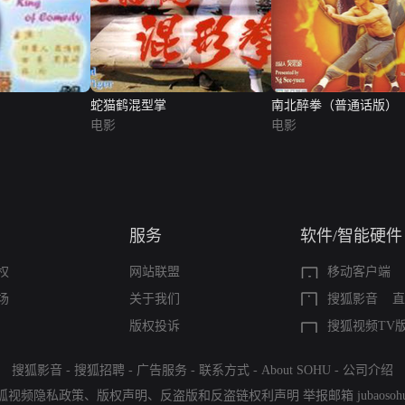
蛇猫鹤混型掌
南北醉拳（普通话版）
电影
电影
服务
软件/智能硬件
权
网站联盟
移动客户端
场
关于我们
搜狐影音
直
版权投诉
搜狐视频TV
搜狐影音
-
搜狐招聘
-
广告服务
-
联系方式
-
About SOHU
-
公司介绍
狐视频隐私政策
、
版权声明
、
反盗版和反盗链权利声明
举报邮箱
jubaoso