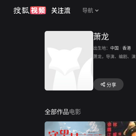
导航
萧龙
出生地：
中国
/
香港
萧龙，导演、编剧、演
分享
全部作品
电影