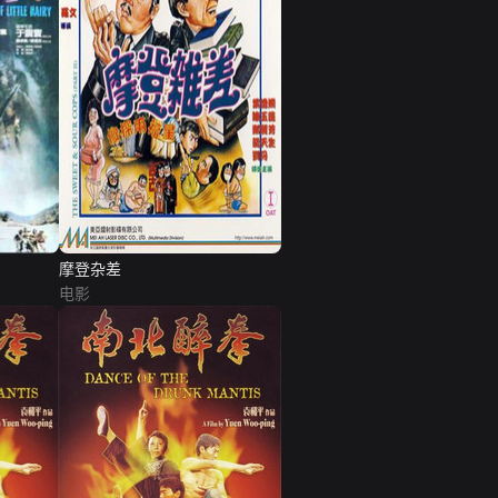
摩登杂差
电影