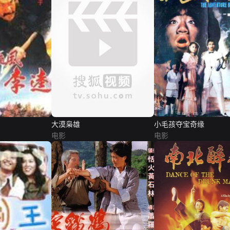
大漠枭雄
小毛孩夺宝奇缘
电影
电影