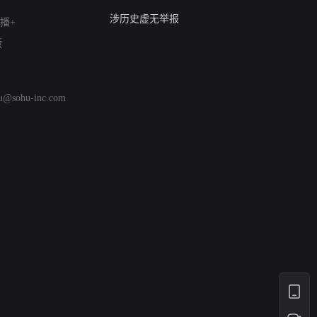
亚运会举报专区
涉历史虚无举报
播+
网络谣言信息专项
版
涉政举报入口
涉未成年人举报
清朗自媒体乱象举报
hu@sohu-inc.com
涉民族宗教有害信息举报
清朗·生活服务类内容举报
清朗春节网络环境整治
涉企举报专区
AI生成内容
打假治敲
网络暴力有害信息举报
12318 文化市场举报
算法推荐专项举报
亚运会举报专区
涉历史虚无举报
网络谣言信息专项