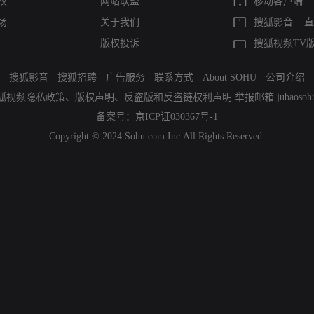
权
网站联盟
移动客户端
场
关于我们
搜狐影音
直
版权投诉
搜狐视频TV
搜狐影音
-
搜狐招聘
-
广告服务
-
联系方式
-
About SOHU
-
公司介绍
狐视频隐私政策
、
版权声明
、
反盗版和反盗链权利声明
举报邮箱
jubaoso
备案号：
京ICP证030367号-1
Copyright © 2024 Sohu.com Inc.All Rights Reserved.