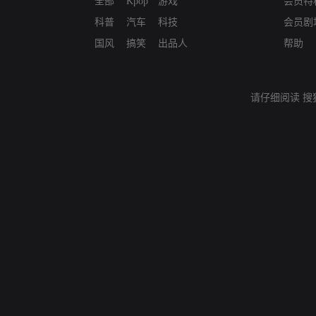
全部
Kpop
游戏
会员特
科普
汽车
科技
会员剧
国风
搞笑
出品人
帮助
请仔细阅读
搜