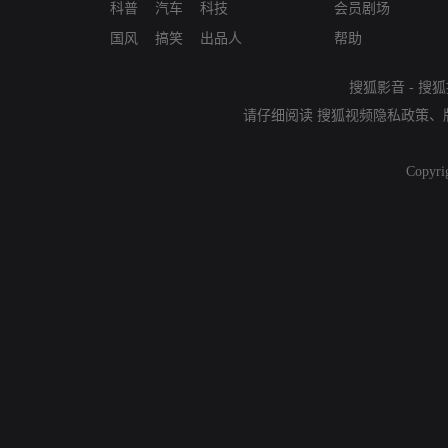
科普
汽车
科技
会员剧场
国风
搞笑
出品人
帮助
搜狐影音
-
搜狐
请仔细阅读
搜狐视频隐私政策
、
Copyri