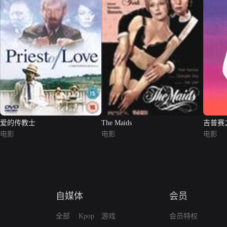
爱的传教士
The Maids
吉普赛
电影
电影
电影
自媒体
会员
全部
Kpop
游戏
会员特权