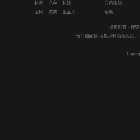
科普
汽车
科技
会员剧场
国风
搞笑
出品人
帮助
搜狐影音
-
搜狐
请仔细阅读
搜狐视频隐私政策
、
Copyri