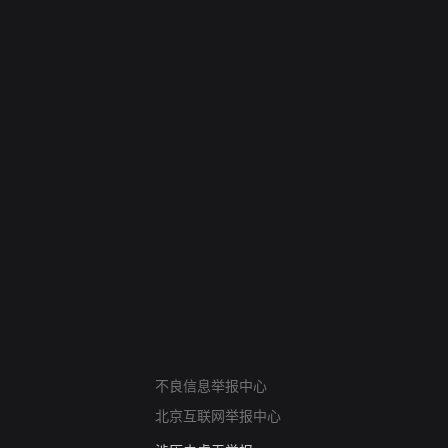
网络暴力有害信息举报
12318 文化市场举报
不良信息举报中心
算法推荐专项举报
北京互联网举报中心
亚运会举报专区