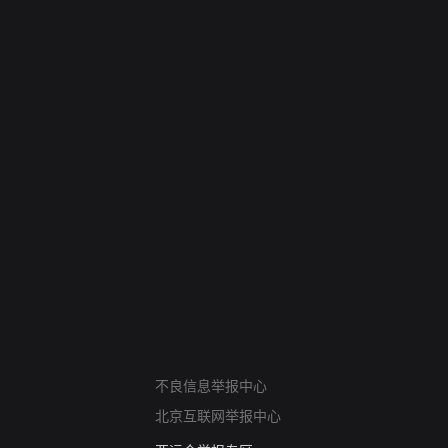
网络暴力有害信息举报
不良信息举报中心
12318 文化市场举报
北京互联网举报中心
算法推荐专项举报