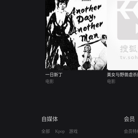
一日新丁
美女与野兽虐杀
电影
电影
自媒体
会员
全部
Kpop
游戏
会员特