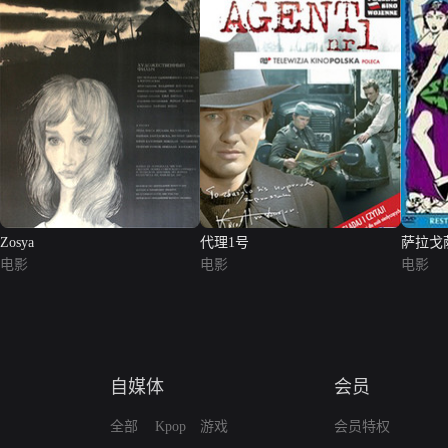
Zosya
代理1号
萨拉戈
电影
电影
电影
自媒体
会员
全部
Kpop
游戏
会员特权