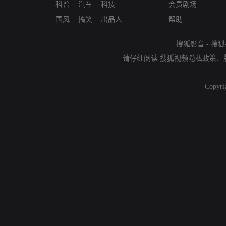
科普
汽车
科技
会员剧场
国风
搞笑
出品人
帮助
搜狐影音
-
搜狐
请仔细阅读
搜狐视频隐私政策
、
Copyri