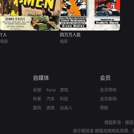
T人
四万万人民
电影
电影
自媒体
会员
全部
Kpop
游戏
会员特权
科普
汽车
科技
会员剧场
国风
搞笑
出品人
帮助
搜狐影音
-
搜狐
请仔细阅读
搜狐视频隐私政策
、