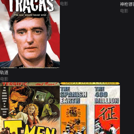
电影
神枪镖客（
Gunfig
电影
轨道
电影