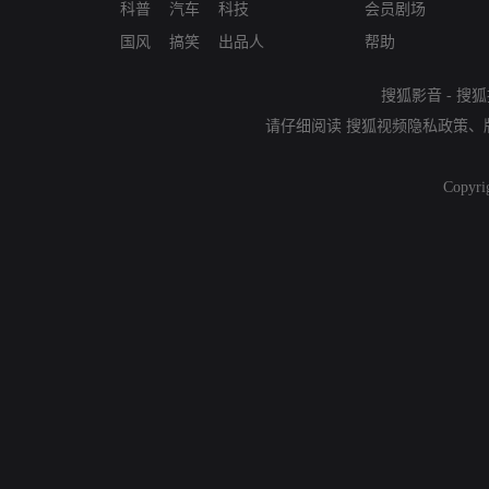
科普
汽车
科技
会员剧场
国风
搞笑
出品人
帮助
搜狐影音
-
搜狐
请仔细阅读
搜狐视频隐私政策
、
Copyri