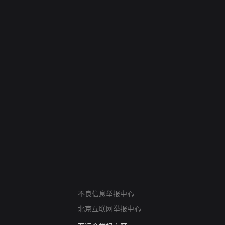
网络暴力有害信息举报
不良信息举报中心
12318 文化市场举报
北京互联网举报中心
算法推荐专项举报