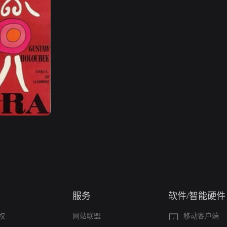
服务
软件/智能硬件
权
网站联盟
移动客户端