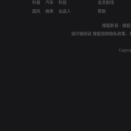
科普
汽车
科技
会员剧场
国风
搞笑
出品人
帮助
搜狐影音
-
搜狐
请仔细阅读
搜狐视频隐私政策
、
Copyri