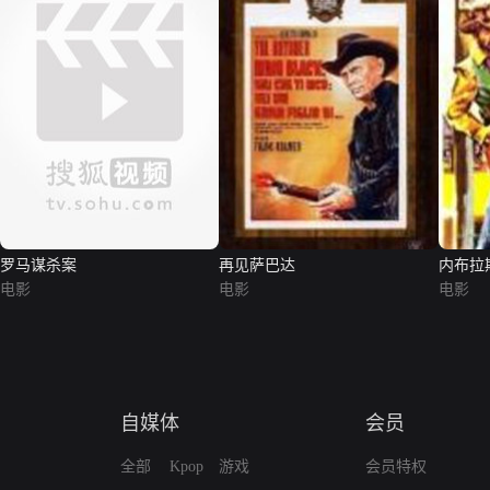
罗马谋杀案
再见萨巴达
内布拉
电影
电影
电影
自媒体
会员
全部
Kpop
游戏
会员特权