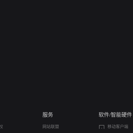
服务
软件/智能硬件
权
网站联盟
移动客户端