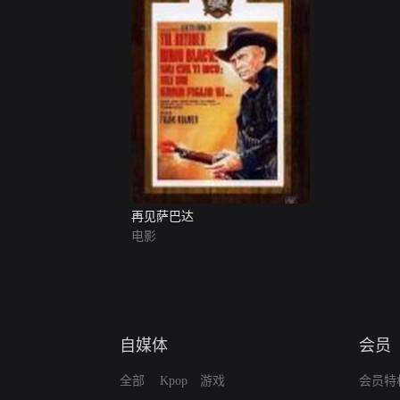
再见萨巴达
电影
自媒体
会员
全部
Kpop
游戏
会员特