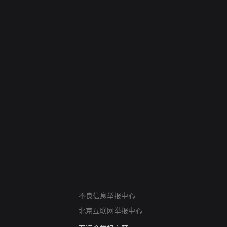
网络暴力有害信息举报
不良信息举报中心
12318 文化市场举报
北京互联网举报中心
算法推荐专项举报