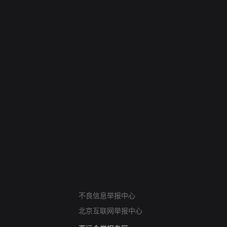
网络暴力有害信息举报
不良信息举报中心
12318 文化市场举报
北京互联网举报中心
算法推荐专项举报