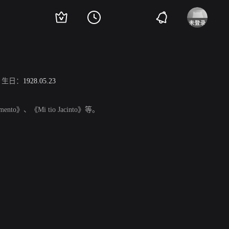
生日：
1928.05.23
ento》、《Mi tio Jacinto》等。