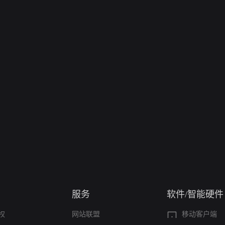
服务
软件/智能硬件
权
网站联盟
移动客户端