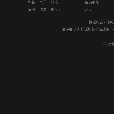
科普
汽车
科技
会员剧场
国风
搞笑
出品人
帮助
搜狐影音
-
搜狐
请仔细阅读
搜狐视频隐私政策
、
Copyri