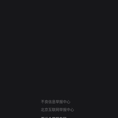
网络暴力有害信息举报
不良信息举报中心
12318 文化市场举报
北京互联网举报中心
算法推荐专项举报