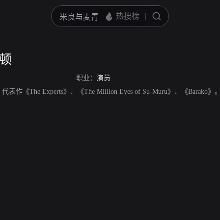
尔顿
职业：
演员
The Experts》、《The Million Eyes of Su-Muru》、《Barako》