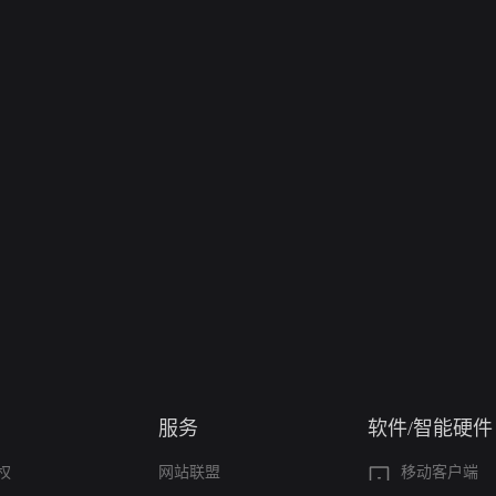
服务
软件/智能硬件
权
网站联盟
移动客户端