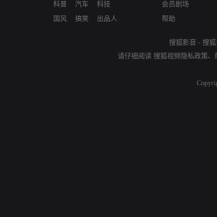
科普
汽车
科技
会员剧场
国风
搞笑
出品人
帮助
搜狐影音
-
搜狐
请仔细阅读
搜狐视频隐私政策
、
Copyri