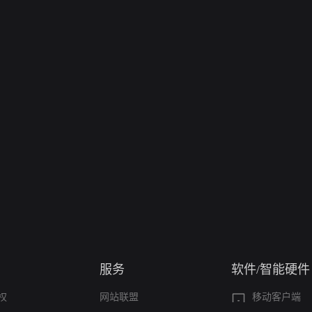
服务
软件/智能硬件
权
网站联盟
移动客户端