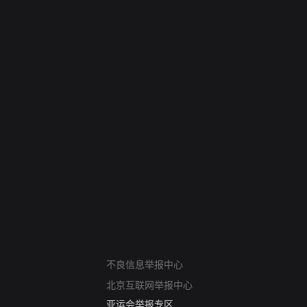
网络暴力有害信息举报
12318 文化市场举报
不良信息举报中心
算法推荐专项举报
北京互联网举报中心
亚运会举报专区