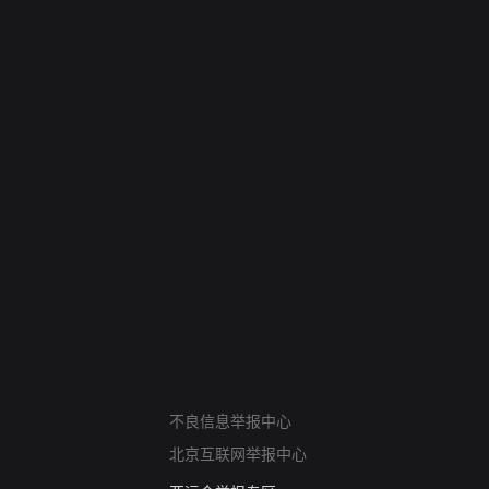
网络暴力有害信息举报
不良信息举报中心
12318 文化市场举报
北京互联网举报中心
算法推荐专项举报