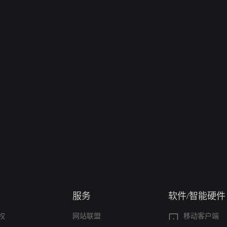
服务
软件/智能硬件
权
网站联盟
移动客户端