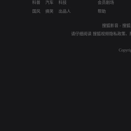
科普
汽车
科技
会员剧场
国风
搞笑
出品人
帮助
搜狐影音
-
搜狐
请仔细阅读
搜狐视频隐私政策
、
Copyri