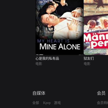
心是我的私有品
狱友们
电影
电影
自媒体
会员
全部
Kpop
游戏
会员特