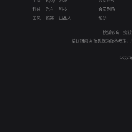
全部
Kpop
游戏
会员特权
科普
汽车
科技
会员剧场
国风
搞笑
出品人
帮助
搜狐影音
-
搜狐
请仔细阅读
搜狐视频隐私政策
、
Copyri