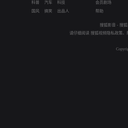
科普
汽车
科技
会员剧场
国风
搞笑
出品人
帮助
搜狐影音
-
搜狐
请仔细阅读
搜狐视频隐私政策
、
Copyri