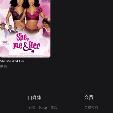
She Me And Her
电影
自媒体
会员
全部
Kpop
游戏
会员特权