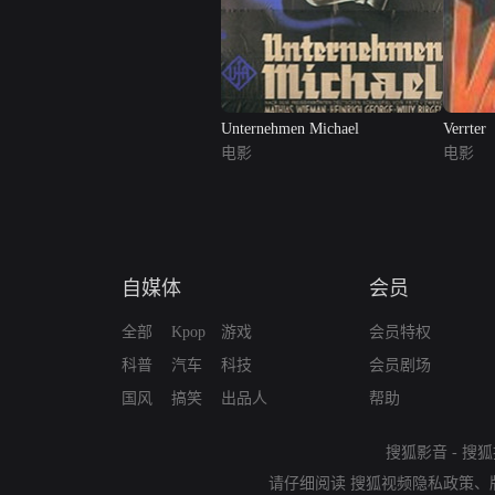
Unternehmen Michael
Verrter
电影
电影
自媒体
会员
全部
Kpop
游戏
会员特权
科普
汽车
科技
会员剧场
国风
搞笑
出品人
帮助
搜狐影音
-
搜狐
请仔细阅读
搜狐视频隐私政策
、