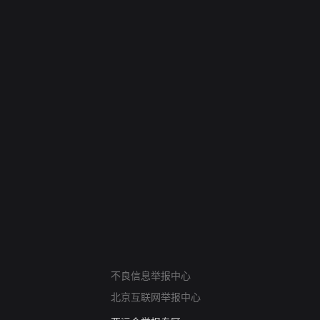
网络暴力有害信息举报
不良信息举报中心
12318 文化市场举报
北京互联网举报中心
算法推荐专项举报