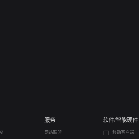
服务
软件/智能硬件
权
网站联盟
移动客户端