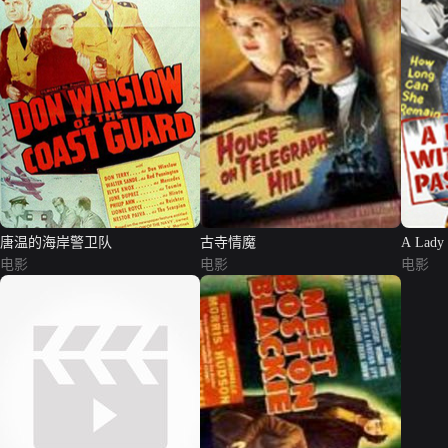
唐温的海岸警卫队
古寺情魔
A Lady 
电影
电影
电影