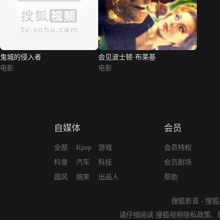
鬼城的侵入者
会见波士顿·布莱基
电影
电影
自媒体
会员
全部
Kpop
游戏
会员特权
科普
汽车
科技
会员剧场
国风
搞笑
出品人
帮助
搜狐影音
-
搜狐
请仔细阅读
搜狐视频隐私政策
、