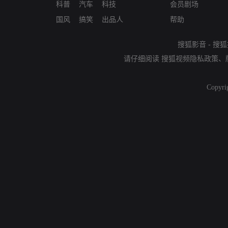
科普
汽车
科技
会员剧场
国风
搞笑
出品人
帮助
搜狐影音
-
搜狐
请仔细阅读
搜狐视频隐私政策
、
Copyri