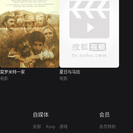
莫罗米特一家
夏日与马拉
电影
电影
自媒体
会员
全部
Kpop
游戏
会员特权