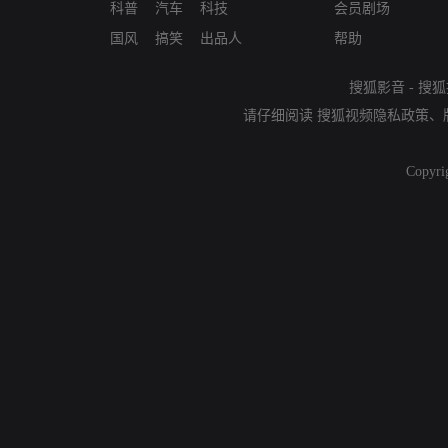
科普
汽车
科技
会员剧场
国风
搞笑
出品人
帮助
搜狐影音
-
搜狐
请仔细阅读
搜狐视频隐私政策
、
Copyri