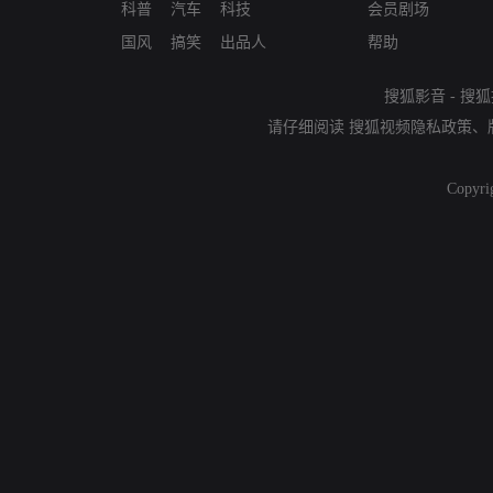
科普
汽车
科技
会员剧场
国风
搞笑
出品人
帮助
搜狐影音
-
搜狐
请仔细阅读
搜狐视频隐私政策
、
Copyri