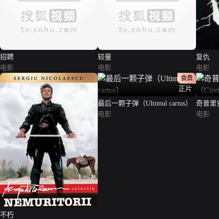
招聘
较量
复仇
电影
电影
电影
会员
正片
最后一颗子弹（Ultimul cartus）
奇普里安
电影
Porumb
电影
不朽