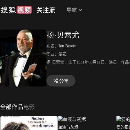
导航
扬·贝索尤
别名：
Ion Besoiu
职业：
演员
扬·贝索尤，生于1931年03月11日，演员，
分享
全部作品
电影
血液与灰烬
爱的细