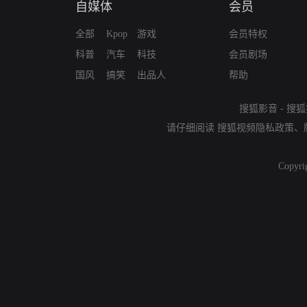
自媒体
会员
全部
Kpop
游戏
会员特权
科普
汽车
科技
会员剧场
国风
搞笑
出品人
帮助
搜狐影音
-
搜狐
请仔细阅读
搜狐视频隐私政策
、
Copyri