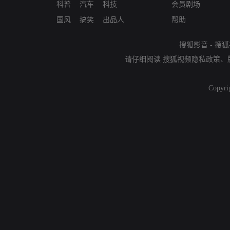
科普
汽车
科技
会员剧场
国风
搞笑
出品人
帮助
搜狐影音
-
搜狐
请仔细阅读
搜狐视频隐私政策
、
Copyri