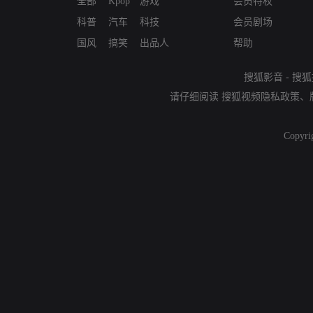
全部
Kpop
游戏
会员特权
科普
汽车
科技
会员剧场
国风
搞笑
出品人
帮助
搜狐影音
-
搜狐
请仔细阅读
搜狐视频隐私政策
、
Copyri