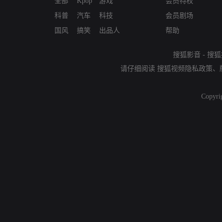
全部
Kpop
游戏
会员特权
科普
汽车
科技
会员剧场
国风
搞笑
出品人
帮助
搜狐影音
-
搜狐
请仔细阅读
搜狐视频隐私政策
、
Copyri