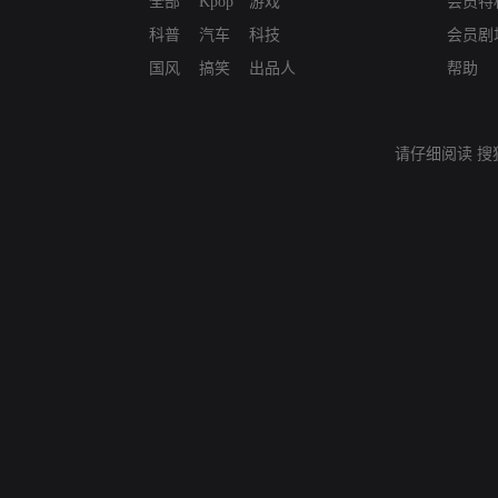
全部
Kpop
游戏
会员特
科普
汽车
科技
会员剧
国风
搞笑
出品人
帮助
请仔细阅读
搜