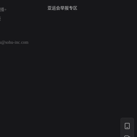
算法推荐专项举报
亚运会举报专区
播+
涉历史虚无举报
版
网络谣言信息专项
涉政举报入口
涉未成年人举报
hu@sohu-inc.com
清朗自媒体乱象举报
涉民族宗教有害信息举报
清朗·生活服务类内容举报
清朗春节网络环境整治
涉企举报专区
AI生成内容
打假治敲
网络暴力有害信息举报
12318 文化市场举报
算法推荐专项举报
亚运会举报专区
涉历史虚无举报