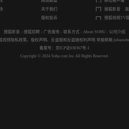
权
网站联盟
移动客户端
场
关于我们
搜狐影音
直
版权投诉
搜狐视频TV
搜狐影音
-
搜狐招聘
-
广告服务
-
联系方式
-
About SOHU
-
公司介绍
狐视频隐私政策
、
版权声明
、
反盗版和反盗链权利声明
举报邮箱
jubaoso
备案号：
京ICP证030367号-1
Copyright © 2024 Sohu.com Inc.All Rights Reserved.