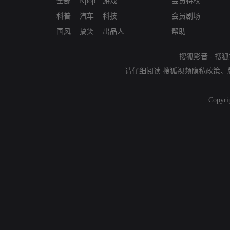
全部
Kpop
游戏
会员特权
科普
汽车
科技
会员剧场
国风
搞笑
出品人
帮助
搜狐影音
-
搜狐
请仔细阅读
搜狐视频隐私政策
、
Copyri