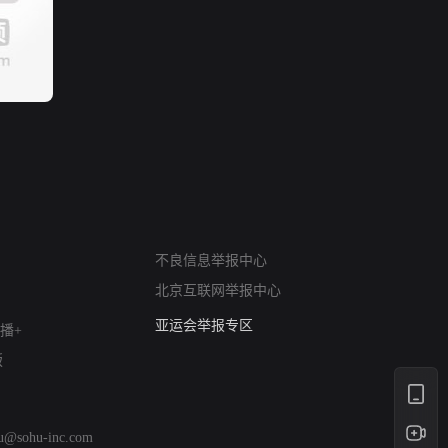
网络暴力有害信息举报
不良信息举报中心
12318 文化市场举报
北京互联网举报中心
算法推荐专项举报
亚运会举报专区
播+
涉历史虚无举报
版
网络谣言信息专项
涉政举报入口
涉未成年人举报
hu@sohu-inc.com