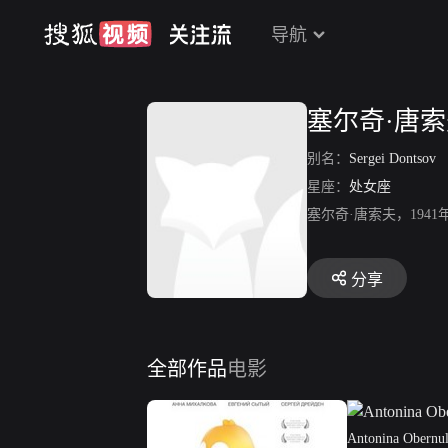
导航
塞尔奇·唐
别名：
Sergei Dontsov
星座：
处女座
塞尔奇·唐索夫，19
分享
全部作品
电影
Antonina Obernul