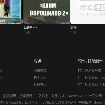
坦克KV-2
瀑布
电影
电影
服务
软件/智能硬件
权
网站联盟
移动客户端
场
关于我们
搜狐影音
直
版权投诉
搜狐视频TV
搜狐影音
-
搜狐招聘
-
广告服务
-
联系方式
-
About SOHU
-
公司介绍
狐视频隐私政策
、
版权声明
、
反盗版和反盗链权利声明
举报邮箱
jubaoso