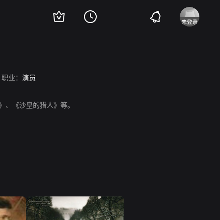
职业：
演员
舟》、《沙皇的猎人》等。