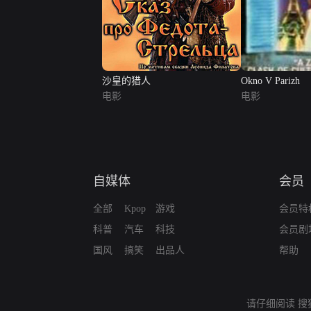
沙皇的猎人
Okno V Parizh
电影
电影
自媒体
会员
全部
Kpop
游戏
会员特
科普
汽车
科技
会员剧
国风
搞笑
出品人
帮助
请仔细阅读
搜