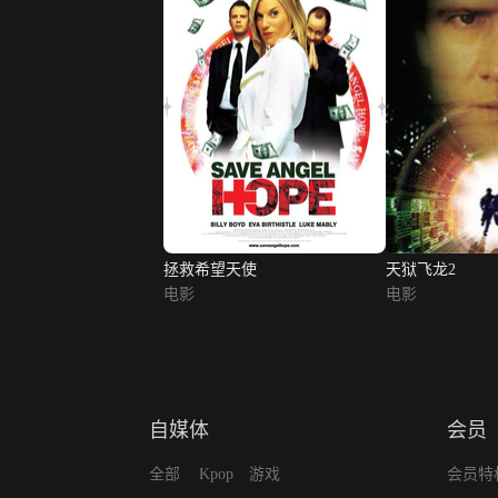
拯救希望天使
天狱飞龙2
电影
电影
自媒体
会员
全部
Kpop
游戏
会员特