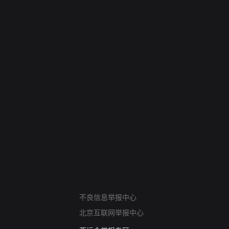
网络暴力有害信息举报
不良信息举报中心
12318 文化市场举报
北京互联网举报中心
算法推荐专项举报