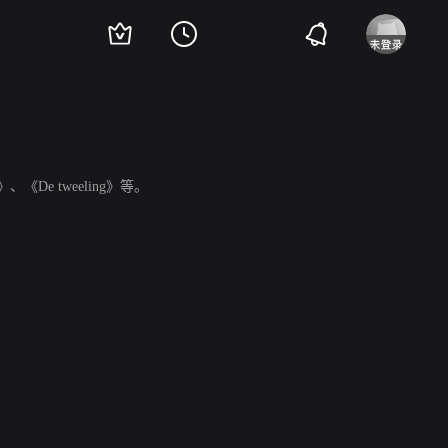
ris》、《De tweeling》等。