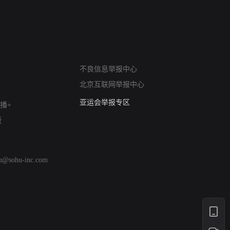
网络暴力有害信息举报
不良信息举报中心
12318 文化市场举报
北京互联网举报中心
算法推荐专项举报
亚运会举报专区
播+
涉历史虚无举报
版
网络谣言信息专项
涉政举报入口
涉未成年人举报
hu@sohu-inc.com
清朗自媒体乱象举报
涉民族宗教有害信息举报
清朗·生活服务类内容举报
清朗春节网络环境整治
涉企举报专区