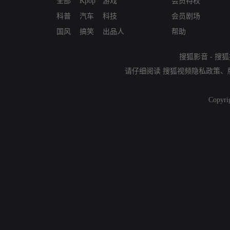
全部
Kpop
游戏
会员特权
科普
汽车
科技
会员剧场
国风
搞笑
出品人
帮助
搜狐影音
-
搜狐
请仔细阅读
搜狐视频隐私政策
、
Copyri