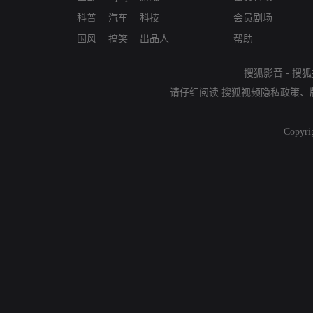
科普
汽车
科技
会员剧场
国风
搞笑
出品人
帮助
搜狐影音
-
搜狐
请仔细阅读
搜狐视频隐私政策
、
Copyri