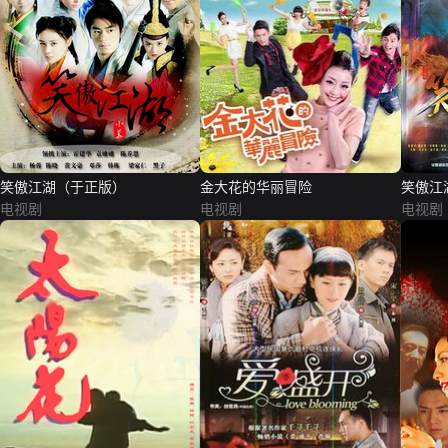
笑傲江湖（于正版）
金大花的华丽冒险
笑傲江
电视剧
电视剧
电视剧