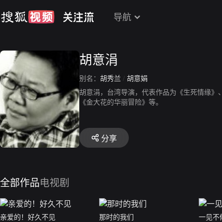
导航
胡意涓
别名：
胡秀兰
/
胡意娟
胡意涓，台湾导演，代表作品为《生死情缘》
《金大花的华丽冒险》等。
分享
全部作品
电视剧
亲爱的！好久不见
那时的我们
一见不