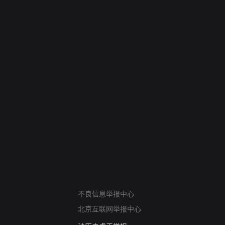
网络暴力有害信息举报
12318 文化市场举报
不良信息举报中心
算法推荐专项举报
北京互联网举报中心
亚运会举报专区