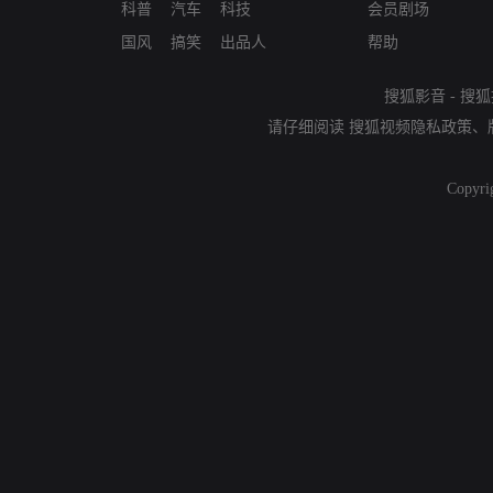
科普
汽车
科技
会员剧场
国风
搞笑
出品人
帮助
搜狐影音
-
搜狐
请仔细阅读
搜狐视频隐私政策
、
Copyri