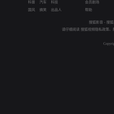
科普
汽车
科技
会员剧场
国风
搞笑
出品人
帮助
搜狐影音
-
搜狐
请仔细阅读
搜狐视频隐私政策
、
Copyri