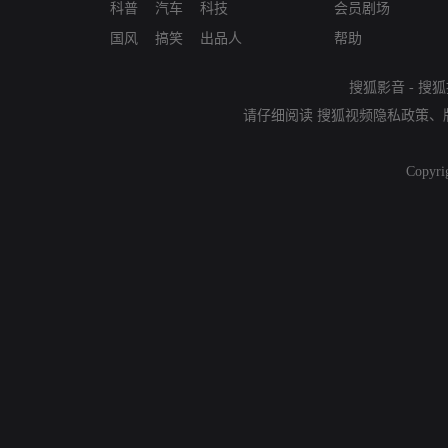
科普
汽车
科技
会员剧场
国风
搞笑
出品人
帮助
搜狐影音
-
搜狐
请仔细阅读
搜狐视频隐私政策
、
Copyri