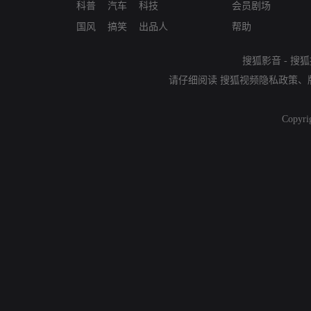
科普
汽车
科技
会员剧场
国风
搞笑
出品人
帮助
搜狐影音
-
搜狐
请仔细阅读
搜狐视频隐私政策
、
Copyri