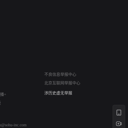
网络暴力有害信息举报
12318 文化市场举报
不良信息举报中心
算法推荐专项举报
北京互联网举报中心
亚运会举报专区
涉历史虚无举报
播+
网络谣言信息专项
版
涉政举报入口
涉未成年人举报
清朗自媒体乱象举报
hu@sohu-inc.com