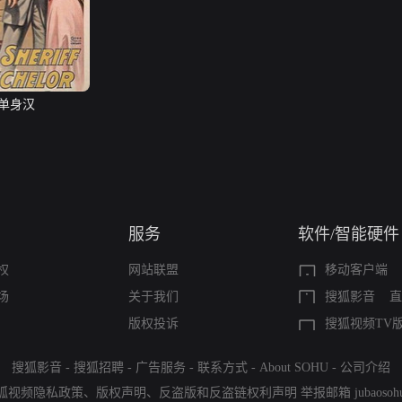
单身汉
服务
软件/智能硬件
权
网站联盟
移动客户端
场
关于我们
搜狐影音
直
版权投诉
搜狐视频TV
搜狐影音
-
搜狐招聘
-
广告服务
-
联系方式
-
About SOHU
-
公司介绍
狐视频隐私政策
、
版权声明
、
反盗版和反盗链权利声明
举报邮箱
jubaoso