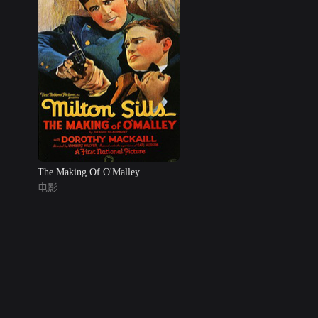
The Making Of O'Malley
电影