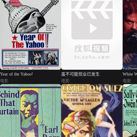
Year of the Yahoo!
虽不可能但业已发生
White 
电影
电影
电影