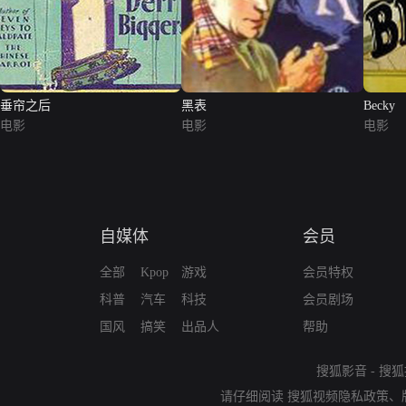
垂帘之后
黑表
Becky
电影
电影
电影
自媒体
会员
全部
Kpop
游戏
会员特权
科普
汽车
科技
会员剧场
国风
搞笑
出品人
帮助
搜狐影音
-
搜狐
请仔细阅读
搜狐视频隐私政策
、