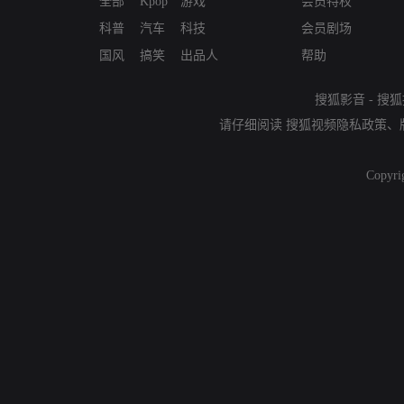
全部
Kpop
游戏
会员特权
科普
汽车
科技
会员剧场
国风
搞笑
出品人
帮助
搜狐影音
-
搜狐
请仔细阅读
搜狐视频隐私政策
、
Copyri