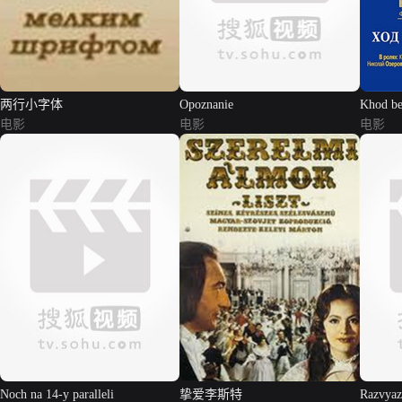
两行小字体
Opoznanie
Khod be
电影
电影
电影
Noch na 14-y paralleli
挚爱李斯特
Razvyaz