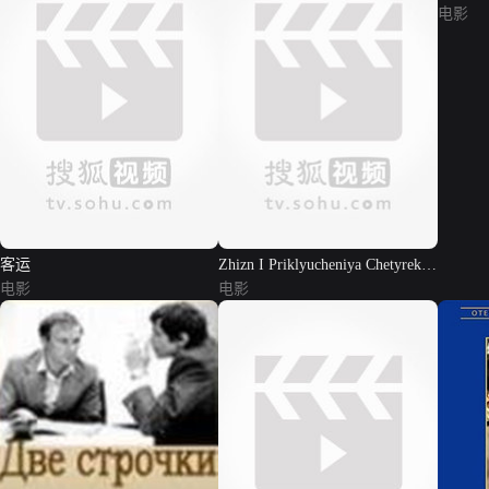
电影
客运
Zhizn I Priklyucheniya Chetyrekh
电影
...
电影